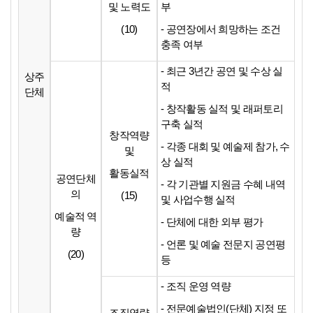
및
노력도
부
(10)
- 공연장에서 희망하는 조건
충족 여부
- 최근 3년간 공연 및 수상 실
상주
적
단체
- 창작활동 실적 및 래퍼토리
구축 실적
창작역량
- 각종 대회 및 예술제 참가, 수
및
상 실적
활동실적
공연단체
- 각 기관별 지원금 수혜 내역
의
(15)
및 사업수행 실적
예술적 역
- 단체에 대한 외부 평가
량
- 언론 및 예술 전문지 공연평
(20)
등
- 조직 운영 역량
- 전문예술법인(단체) 지정 또