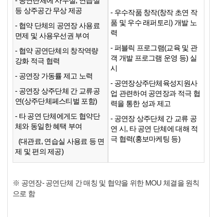
- 공연단체에 사무실, 연습실
등 상주공간 무상 제공
- 우수작품 창작(창작 초연 작
품 및 우수 래퍼토리) 개발 노
- 협약 단체의 공연장 사용료
력
면제 및 사용우선권 부여
- 퍼블릭 프로그램(교육 및 관
- 협약 공연단체의 창작역량
객 개발 프로그램 운영 등) 실
강화 적극 협력
시
- 공연장 가동률 제고 노력
- 공연장상주단체육성지원사
- 공연장 상주단체 간 교류공
업 관련하여 공연장과 적극 협
연(상주단체페스티벌 포함)
력을 통한 성과 제고
- 타 공연 단체에게도 협약단
- 공연장 상주단체 간 교류 공
체와 동일한 혜택 부여
연 시, 타 공연 단체에 대해 적
극 협력(홍보마케팅 등)
(대관료, 연습실 사용료 등 면
제 및 편의 제공)
※ 공연장- 공연단체 간 매칭 및 협약을 위한 MOU 체결을 원칙
으로 함