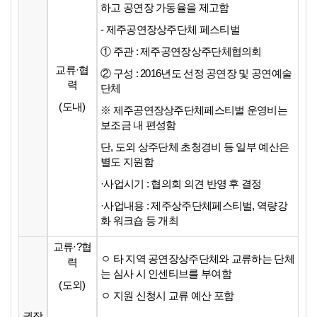
하고 공연장 가동율을 제고함
- 제주공연장상주단체 페스티벌
① 주관 : 제주공연장상주단체협의회
교류·협
② 구성 : 2016년도 선정 공연장 및 공연예술
력
단체
(도내)
※ 제주공연장상주단체페스티벌 운영비는
보조금 내 편성함
단, 도외 상주단체 초청경비 등 일부 예산은
별도 지원함
·사업시기 : 협의회 의견 반영 후 결정
·사업내용 : 제주상주단체페스티벌, 역량강
화 워크숍 등 개최
교류
·
?협
ㅇ 타 지역 공연장상주단체와 교류하는 단체
력
는 심사 시 인센티브를 부여함
(도외)
ㅇ 지원 신청시 교류 예산 포함
권장