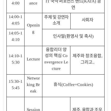
국악 퍼포먼스 밴드
공
IT
(KATA)
4:00
ance
연
주제 및 강연자
14:00-1
사회자
소개
4:05
Openin
g
14:05-1
인사말
환영사 및 축사
(
)
4:10
융합리더 양
성의 핵심
제주와 창조융합
Co
14:10-1
,
Lecture
그리고
nvergence Le
5:30
..
cture
Networ
15:30-1
휴식
king Br
(Coffee+Cookies)
5:45
eak
제주
융합과 조우
Session
,