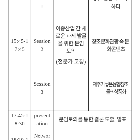
하다
1
이종산업 간 새
로운 과제 발굴
창조문화관광 속 문
15:45-1
Session
을 위한 분임
화콘텐츠
7:45
2
토의
전문가 코칭
(
)
제주가 낳은 융합 창조
Session
물의 상품화
3
17:45-1
present
분임토의를 통한 결론 도출
발표
,
8:30
ation
Networ
18:30-1