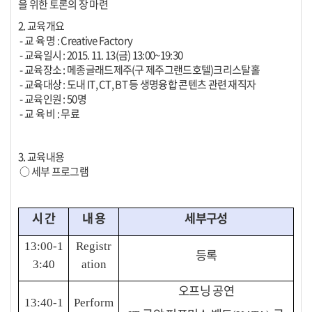
을 위한 토론의 장 마련
2. 교육개요
- 교 육 명 : Creative Factory
- 교육일시 : 2015. 11. 13(금) 13:00~19:30
- 교육장소 : 메종글래드제주(구 제주그랜드호텔)크리스탈홀
- 교육대상 : 도내 IT, CT, BT 등 생명융합 콘텐츠 관련 재직자
- 교육인원 : 50명
- 교 육 비 : 무료
3. 교육내용
○ 세부 프로그램
시 간
내 용
세부구성
13:00-1
Registr
등록
3:40
ation
오프닝 공연
13:40-1
Perform