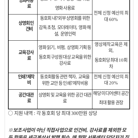
영화사용
료
영화 사용료
전체 신청 예산의 최
동호회 내
?
외부 상영회를 위한
대
60%
상영회 인
감독 초청
모더레이터
영화 해
,
,
건비
설
운영인력
,
영상제작교육은 제
영화 읽기
비평
상영회 기획 등
,
,
외
,
교육 강사
동호회 구성원 대상 교육을 위한
료
동호회당 최대
회
10
강사료
차
인쇄
?
제작
동호회활동 관련 책자
교육을
전체 신청 예산의 최
,
비
대
위한 교안 등 인쇄
?
제작비용
20%
해당 미디어센터 공간
공간 대관
상영회 및 교육을 위한 공간 대관
료
료
최대 활용 권장
○
지원 내역
각 동호회 당 최대
만원 상당
:
300
※
보조사업이 아닌 직접사업으로 인건비
강사료를 제외한 모
,
든 항목은 세금계산서 발행 필수
매 월말 서울센터 담당자가 직
,