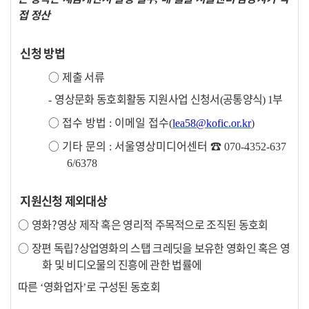
접 정산
신청 방법
○
제출 서류
영상문화 동호회활동
지원사업 신청서
공통양식
부
-
(
) 1
○
접수 방법
이메일 접수
:
(
lea58@kofic.or.kr
)
○
기타 문의
서울영상미디어센터
☎
:
070-4352-637
6/6378
지원신청 제외대상
○
영화
?
영상 제작 혹은 영리적 주목적으로 조직된 동호회
○
장편 독립
?
상업영화의 스탭 크레딧을 보유한 영화인 혹은 영
화 및 비디오물의 진흥에 관한 법률에
따른
영화업자
로 구성된 동호회
‘
’