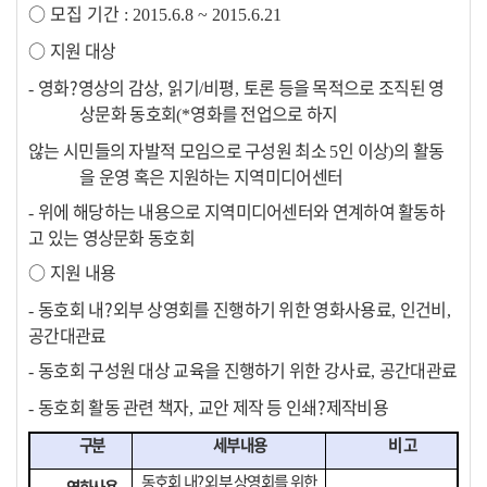
○
모집 기간
: 2015.6.8 ~ 2015.6.21
○
지원 대상
영화
?
영상의 감상
읽기
비평
토론 등을 목적으로 조직된 영
-
,
/
,
상문화 동호회
영화를 전업으로 하지
(*
않는 시민들의 자발적 모임으로 구성원 최소
인 이상
의 활동
5
)
을 운영 혹은 지원하는 지역미디어센터
위에 해당하는 내용으로 지역미디어센터와 연계하여 활동하
-
고 있는 영상문화 동호회
○
지원 내용
동호회 내
?
외부 상영회를 진행하기 위한 영화사용료
인건비
-
,
,
공간대관료
동호회 구성원 대상 교육을 진행하기 위한 강사료
공간대관료
-
,
동호회 활동 관련 책자
교안 제작 등 인쇄
?
제작비용
-
,
구분
세부 내용
비 고
동호회 내
?
외부 상영회를 위한