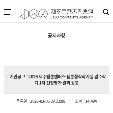
본
문
바
로
가
기
공지사항
[
기관공고
] 2026 제주웹툰캠퍼스 웹툰창작작가실 입주작
가 1차 선정평가 결과 공고
등록일
2026-03-06 09:32:08
조회
14,494