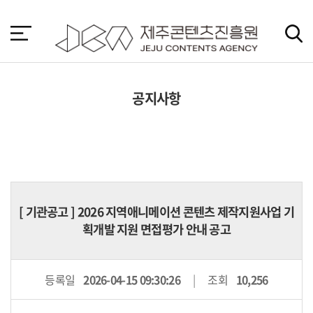
본
문
바
로
가
기
공지사항
[
기관공고
] 2026 지역애니메이션 콘텐츠 제작지원사업 기
획개발 지원 면접평가 안내 공고
등록일
2026-04-15 09:30:26
조회
10,256