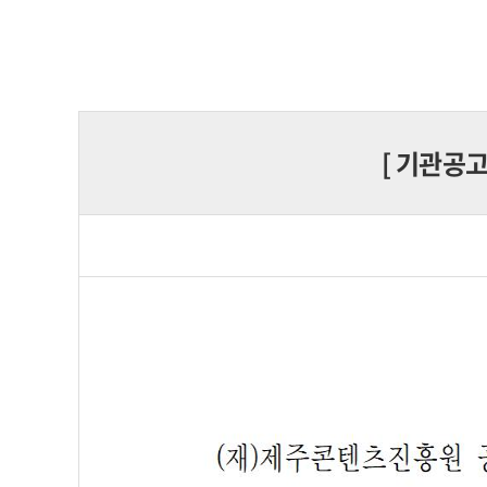
[
기관공