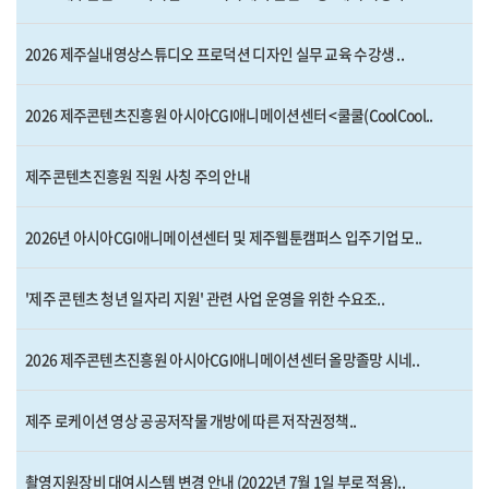
2026 제주실내영상스튜디오 프로덕션 디자인 실무 교육 수강생 ..
2026 제주콘텐츠진흥원 아시아CGI애니메이션센터 <쿨쿨(CoolCool..
제주콘텐츠진흥원 직원 사칭 주의 안내
2026년 아시아CGI애니메이션센터 및 제주웹툰캠퍼스 입주기업 모..
'제주 콘텐츠 청년 일자리 지원' 관련 사업 운영을 위한 수요조..
2026 제주콘텐츠진흥원 아시아CGI애니메이션센터 올망졸망 시네..
제주 로케이션 영상 공공저작물 개방에 따른 저작권정책..
촬영지원장비 대여시스템 변경 안내 (2022년 7월 1일 부로 적용)..