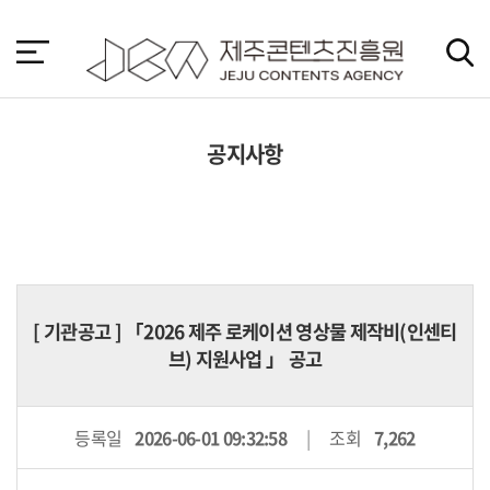
본
문
바
로
가
기
공지사항
[
기관공고
] 「2026 제주 로케이션 영상물 제작비(인센티
브) 지원사업 」 공고
등록일
2026-06-01 09:32:58
조회
7,262