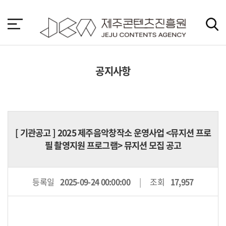
본
문
바
로
가
기
공지사항
[
기관공고
] 2025 제주음악창작소 운영사업 <뮤지션 프로
필 촬영지원 프로그램> 뮤지션 모집 공고
등록일
2025-09-24 00:00:00
조회
17,957