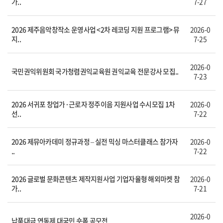
가..
7-27
2026 제주음악창작소 운영사업 <2차 레코딩 지원 프로그램> 뮤
2026-0
지..
7-25
2026-0
국민권익위원회 국가청렴권익교육원 권익교육 전문강사 모집..
7-23
2026 서귀포 창업가·근로자 정주이음 지원사업 수시모집 1차
2026-0
선..
7-22
2026 제뮤아카데미 정규과정 – 실전 믹싱 마스터클래스 참가자
2026-0
..
7-22
2026 글로벌 문화콘텐츠 제작지원사업 기업자율형 해외마켓 참
2026-0
가..
7-21
2026-0
납품대금 연동제 대국민 숏폼 공모전