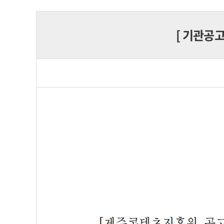
[
기관공