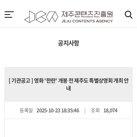
본
문
바
로
가
기
공지사항
[
기관공고
] 영화 '한란' 개봉 전 제주도 특별상영회 개최 안
내
등록일
2025-10-23 18:35:46
조회
18,074