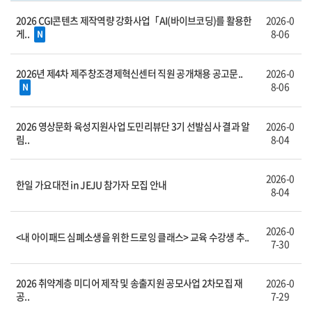
2026 CGI콘텐츠 제작역량 강화사업「AI(바이브코딩)를 활용한
2026-0
게..
8-06
N
2026년 제4차 제주창조경제혁신센터 직원 공개채용 공고문..
2026-0
8-06
N
2026 영상문화 육성지원사업 도민리뷰단 3기 선발심사 결과 알
2026-0
림..
8-04
2026-0
한일 가요대전 in JEJU 참가자 모집 안내
8-04
2026-0
<내 아이패드 심폐소생을 위한 드로잉 클래스> 교육 수강생 추..
7-30
2026 취약계층 미디어 제작 및 송출지원 공모사업 2차모집 재
2026-0
공..
7-29