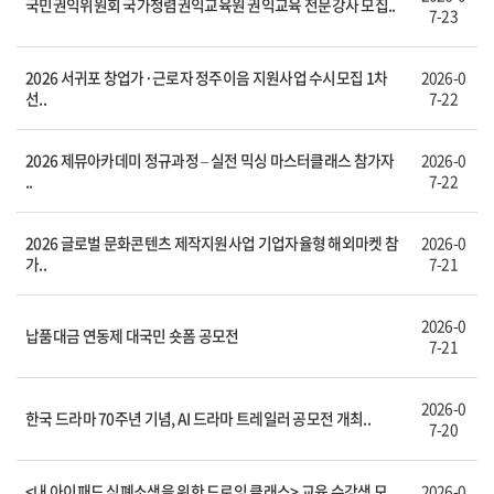
국민권익위원회 국가청렴권익교육원 권익교육 전문강사 모집..
7-23
2026 서귀포 창업가·근로자 정주이음 지원사업 수시모집 1차
2026-0
선..
7-22
2026 제뮤아카데미 정규과정 – 실전 믹싱 마스터클래스 참가자
2026-0
..
7-22
2026 글로벌 문화콘텐츠 제작지원사업 기업자율형 해외마켓 참
2026-0
가..
7-21
2026-0
납품대금 연동제 대국민 숏폼 공모전
7-21
2026-0
한국 드라마 70주년 기념, AI 드라마 트레일러 공모전 개최..
7-20
<내 아이패드 심폐소생을 위한 드로잉 클래스> 교육 수강생 모
2026-0