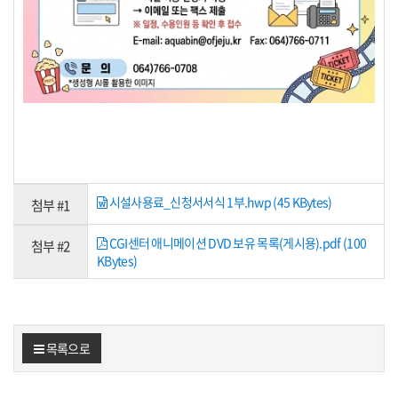
시설사용료_신청서서식 1부.hwp (45 KBytes)
첨부 #1
CGI센터 애니메이션 DVD 보유 목록(게시용).pdf (100
첨부 #2
KBytes)
목록으로