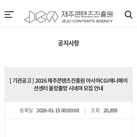
본
문
바
로
가
기
공지사항
[
기관공고
] 2026 제주콘텐츠진흥원 아시아CGI애니메이
션센터 올망졸망 시네마 모집 안내
등록일
2026-01-15 00:00:00
조회
20,859