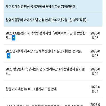
제주 로케이션 영상 공공저작물 개방에 따른 저작권정책..
촬영지원장비 대여시스템 변경 안내 (2022년 7월 1일 부로 적용)..
2026 CGI콘텐츠 제작역량 강화사업「AI(바이브코딩)를 활용한
2026-0
게..
8-06
N
2026년 제4차 제주창조경제혁신센터 직원 공개채용 공고문..
2026-0
8-06
N
2026 영상문화 육성지원사업 도민리뷰단 3기 선발심사 결과 알
2026-0
림..
8-04
2026-0
한일 가요대전 in JEJU 참가자 모집 안내
8-04
2026-0