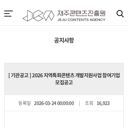
본
문
바
로
가
기
공지사항
[
기관공고
] 2026 지역특화콘텐츠 개발지원사업 참여기업
모집공고
등록일
2026-03-24 00:00:00
조회
16,923