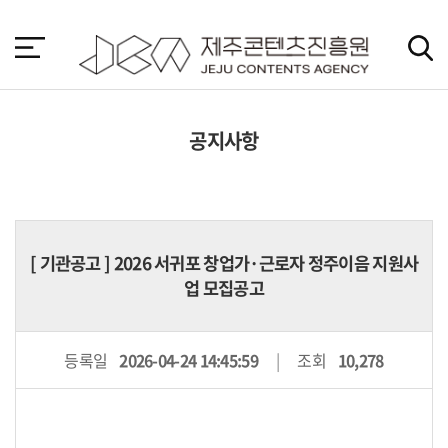
본
문
바
로
가
기
공지사항
[
기관공고
] 2026 서귀포 창업가·근로자 정주이음 지원사
업 모집공고
등록일
2026-04-24 14:45:59
조회
10,278