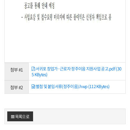
서귀포 창업가·근로자 정주이음 지원사업 공고.pdf (30
첨부 #1
5 KBytes)
별첨 및 붙임서류(정주이음).hwp (112 KBytes)
첨부 #2
목록으로