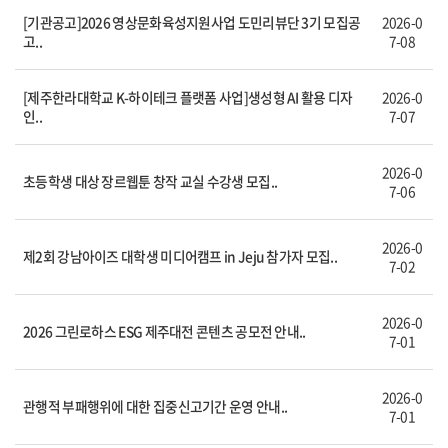
[기관공고]2026 영상문화육성지원사업 도민리뷰단 3기 모집공
2026-0
고..
7-08
[제주한라대학교 K-하이테크 플랫폼 사업]생성형 AI 활용 디자
2026-0
인..
7-07
2026-0
초등학생 대상 장르웹툰 창작 교실 수강생 모집..
7-06
2026-0
제2회 강남아이즈 대학생 미디어캠프 in Jeju 참가자 모집..
7-02
2026-0
2026 그린로하스 ESG 제주대전 콘텐츠 공모전 안내..
7-01
2026-0
관행적 부패행위에 대한 집중신고기간 운영 안내..
7-01