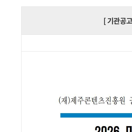
[
기관공