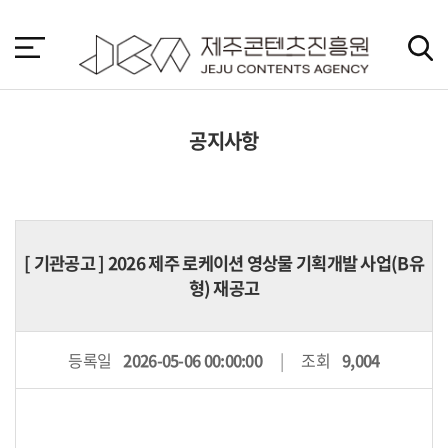
본
문
바
로
가
기
공지사항
[
기관공고
] 2026 제주 로케이션 영상물 기획개발 사업(B유
형) 재공고
등록일
2026-05-06 00:00:00
조회
9,004