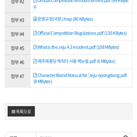
Official Competition Announcement.pdf (98 KByte
첨부 #2
s)
운영규정(국문).hwp (80 KBytes)
첨부 #3
Official Competition Regulations.pdf (136 KBytes)
첨부 #4
What is the Jeju 4.3 Incident.pdf (108 MBytes)
첨부 #5
제주애퐁당 캐릭터 사용 메뉴얼.pdf (6 MBytes)
첨부 #6
Character Brand Manual for 'Jeju-epongdang.pdf
첨부 #7
(8 MBytes)
목록으로
검색조건
검색어