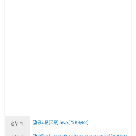
공고문(국문).hwp (75 KBytes)
첨부 #1