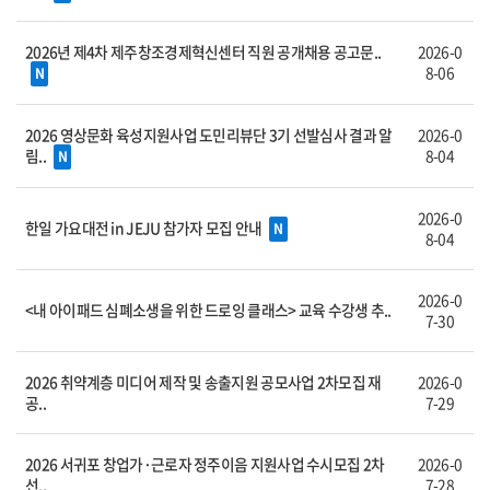
2026년 제4차 제주창조경제혁신센터 직원 공개채용 공고문..
2026-0
8-06
N
2026 영상문화 육성지원사업 도민리뷰단 3기 선발심사 결과 알
2026-0
림..
8-04
N
2026-0
한일 가요대전 in JEJU 참가자 모집 안내
N
8-04
2026-0
<내 아이패드 심폐소생을 위한 드로잉 클래스> 교육 수강생 추..
7-30
2026 취약계층 미디어 제작 및 송출지원 공모사업 2차모집 재
2026-0
공..
7-29
2026 서귀포 창업가·근로자 정주이음 지원사업 수시모집 2차
2026-0
선..
7-28