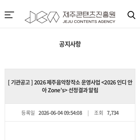
본
문
바
로
가
기
공지사항
[
기관공고
] 2026 제주음악창작소 운영사업 <2026 인디 안
아 Zone’s> 선정결과 알림
등록일
2026-06-04 09:54:08
조회
7,734