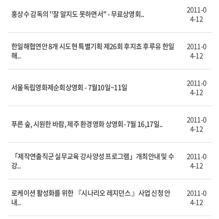
2011-0
홍상수 감독의 ''잘 알지도 못하면서'' - 무료상영회..
4-12
한일해협연안 8개 시도현 특별기획 제26회 후지쵸 후루유 한일
2011-0
해..
4-12
2011-0
서울독립영화제순회상영회 - 7월10일~11일
4-12
2011-0
푸른 숲, 시원한 바람, 제주 환경영화 상영회- 7월 16,17일..
4-12
「제작연출직군 실무교육 강사양성 프로그램」개최안내 및 수
2011-0
강..
4-12
로케이션 활성화를 위한 『시나리오 레지던스 』사업 신청 안
2011-0
내..
4-12