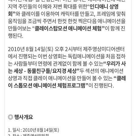
지역 주민들의 이해와 저변 확대를 위한
“
인디애니 상영
회
”
와 클레이를 이용하여 캐릭터를 만들고
,
프레임에 맞춰
움직임을 조금씩 주면서 한컷 한컷 찍은다음 애니메이션을
만들어보는
“
클레이스탑모션 애니메이션 체험
”
이 함께 진
행된다
.
2010
년
8
월
14
일
(
토
)
오후
2
시부터 제주영상미디어센터
에서 진행되는 이번 상영회는 독립애니메이션을 처음 접하
는 사람들부터 연령에 관계없이 함께 볼 수 있는
“
우리가 사
는 세상
-
동물친구들
/
요지경 세상
”
두 섹션의 애니메이션
상영과 직접 클레이 애니메이션을 만들어 볼 수 있는
“
클레
이 스톱모션 애니메이션 체험프로그램
”
이 진행된다
.
◎
행사개요
1.
일시
: 2010
년
8
월
14
일
(
토
)
2.
장소
:
제주영상위원회