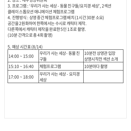
3.
프로그램
: ‘
우리가 사는 세상
-
동물 친구들
/
요지경 세상
’, 2
섹션
클레이 스톱모션 애니메이션 체험프로그램
4.
진행방식
:
상영 중간 체험프로그램 배치
(1
시간
30
분 소요
)
공간을
2
원화하여 한쪽에서는 수시로 캐릭터 제작
.
다른쪽에서 캐릭터 제작을 완료한
5
인
1
조로 촬영
.
(10
분 간격으로 총
4
회 촬영
)
5.
예상 시간표
(8/14)
우리가 사는 세상
-
동물 친
10
분전 상영관 입장
14:00 ~ 15:00
구들
상영시작전 섹션 소개
15:10 ~ 16:40
체험프로그램
10
분마다 촬영
우리가 사는 세상
-
요지경
17:00 ~ 18:00
세상