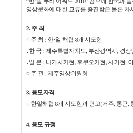
“한·일 무비 어워드 2010” 공모에 한국과
영상문화에 대한 교류를 증진함은 물론 차
2. 주 최
○ 주 최 : 한·일 해협 8개 시도현
․한 국 : 제주특별자치도, 부산광역시, 경
․일 본 : 나가사키현, 후쿠오카현, 사가현,
○ 주 관 : 제주영상위원회
3. 응모자격
○
한일해협 8개 시도현과 연고(거주, 통근, 
4. 응모 규정