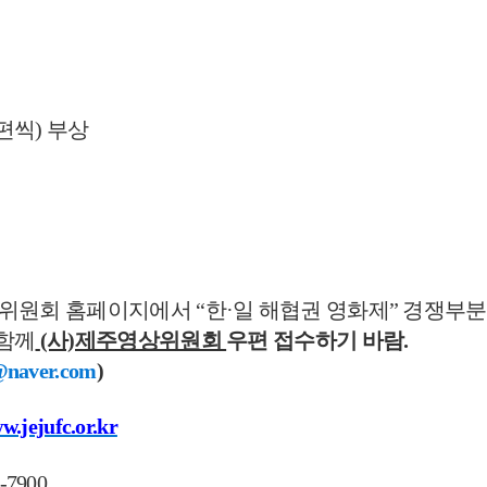
2편씩) 부상
상위원회 홈페이지에서 “
한·
일 해협권 영화제” 경쟁부분
 함께
(사)제주영상위원회
우편 접수하기 바람.
naver.com
)
w.jejufc.or.kr
7-7900