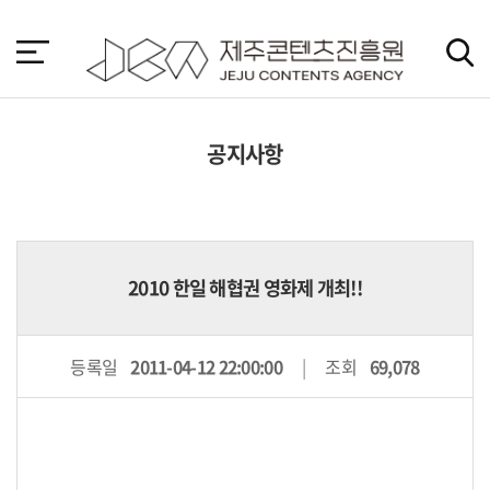
본
문
바
로
가
기
공지사항
2010 한일 해협권 영화제 개최!!
등록일
2011-04-12 22:00:00
조회
69,078