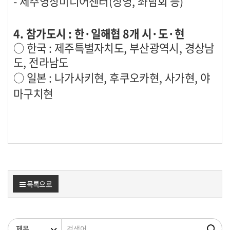
-
제주영상미디어센터
(
상영
,
좌담회 등
)
4.
참가도시
:
한
·
일해협
8
개 시
·
도
·
현
○
한국
:
제주특별자치도
,
부산광역시
,
경상남
도
,
전라남도
○
일본
:
나가사키현
,
후쿠오카현
,
사가현
,
야
마구치현
목록으로
검색조건
검색어