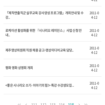
「제작연출직군 실무교육 강사양성 프로그램」개최안내 및 수
2011-0
강..
4-12
로케이션 활성화를 위한 『시나리오 레지던스 』사업 신청 안
2011-0
내..
4-12
2011-0
제주영상위원회 직원 채용 공고-영상미디어교육 담당..
4-12
2011-0
평화 영화 상영회 개최
4-12
2011-0
<좋은 시나리오 쓰기- 이야기의 힘!> 특강 수강생모집 ..
4-12
111
112
113
114
115