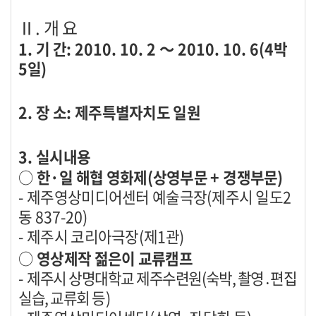
Ⅱ
.
개 요
1.
기 간
: 2010. 10. 2
～
2010. 10. 6(4
박
5
일
)
2.
장 소
:
제주특별자치도 일원
3.
실시내용
○
한
·
일 해협 영화제
(
상영부문
+
경쟁부문
)
-
제주영상미디어센터 예술극장
(
제주시 일도
2
동
837-20)
-
제주시 코리아극장
(
제
1
관
)
○
영상제작 젊은이 교류캠프
-
제주시 상명대학교 제주수련원
(
숙박
,
촬영
․
편집
실습
,
교류회
등
)