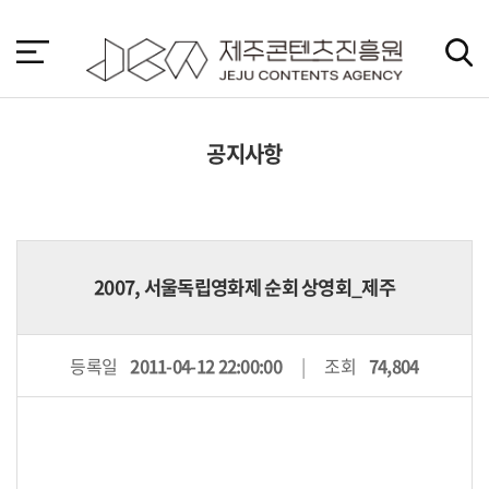
본
문
바
로
가
기
공지사항
2007, 서울독립영화제 순회 상영회_제주
등록일
2011-04-12 22:00:00
조회
74,804