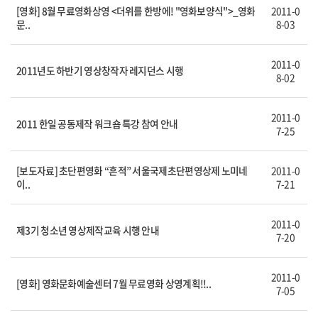
[영화] 8월 무료영화상영 <더위를 한방에! "영화보양식">_영화
2011-0
문..
8-03
2011-0
2011년도 하반기 영상창작자 레지던스 시행
8-02
2011-0
2011 한일 공동제작 워크숍 특강 참여 안내
7-25
[보도자료] 초단편영화 “흔적” 서울국제초단편영상제 노미네
2011-0
이..
7-21
2011-0
제3기 청소년 영상제작교육 시행 안내
7-20
2011-0
[영화] 영화문화예술센터 7월 무료영화 상영계획!!..
7-05