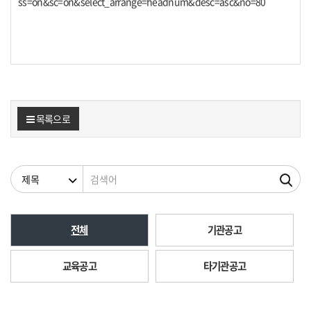
ss=on&sc=on&select_arrange=headnum&desc=asc&no=80
목록으로
검색조건
검색어
전체
기관공고
교육공고
타기관공고