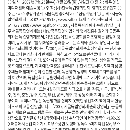
○ 일 시 : 2007년 7월 25일(수)~7월 28일(토) / 4일간 ○ 장 소 : 제주 영상
미디어센터 예술극장 ○ 주 최 : (사)한국독립영화협회, 영화진흥위원회 ○
주 관 : 제주 영상위원회,서울독립영화제2007 집행위원회 ○ 문 의 : 서울독
립영화제 사무국 02-362-9513 / www.siff.or.kr 제주 영상위원회 사무국 0
64-727-7800 / www.jejufc.or.kr 2007, 서울독립영화제 순회 상영회_제
주 서울독립영화제는 (사)한국독립영화협회와 영화진흥위원회가 공동주
최하는 독립영화제로서, 매년 만들어진 독립영화를 재조명하는 경쟁의 장
이며, 동시에 장르를 뛰어넘어 성과를 나누는 축제와 연대의 장입니다. 올
해로 4회째를 맞이하는 「2007, 서울독립영화제 순회상영회」는 단기 축
제로 끝나는 영화제의 한계를 극복하고 적극적으로 관객들에게 다가가기
위한 노력의 결과이다. 또한 서울에 편중되어 있는 독립영화 상영을 전국으
로 확대함으로써, 지역에 관객층을 넓혀내기 위한 시도입니다. 지역의 상영
주체들과 함께 꾸준히 실천한 결과, 독립영화 상영의 지역네트워크를 공고
히 하였으며, 독립영화 배급활성화와 저변확대에 크게 기여하고 있습니다.
지난해 16개 지역 20회 상영되었던 순회상영회는 올해는 30회 이상으로
확대 될 계획입니다. 오는 4월 경기도를 시작으로 서울, 강릉, 대구, 대전, 청
주, 진주, 춘천, 광주, 인천, 부산, 공주, 제주, 홍성 등 여러 지역을 순회할 예
정이며, 특히나 그동안 독립영화를 접하지 못했던 공간과 지역에 더욱 집중
적으로 파고들 전망입니다. 「2007, 서울독립영화제 순회상영회」는 올해
도 다채로운 프로그램을 통해 새로운 친구들을 만날 계획입니다. 지난해 수
상작으로 구성된 6섹션 9작품에서 대상 수상작인 이현정 감독의 <192-39
9:더불어사는집 이야기>, 최우수상인 노경태 감독의 <마지막 밥상>, 우수
상에 이혜란 감독의 <우리들은 정의파다>와 권지영 감독의 <우연한 열정