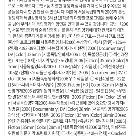
으로 노래 부르다 보면> 등 치열한 경쟁과 심사를 거쳐 선택된 주옥같은 작
품들을 다시 한 번 만날 수 있습니다. 더불어 서울독립영화제 2006의 본선
경쟁작과 특별상영작 등 5섹션 18작품의 다양한 프로그램을 통해 수상작
을 넘어 우리시대 독립영화의 향연을 만끽 할 수 있을 것입니다. 금번 「200
7, 서울독립영화제 순회상영회」를 통해 독립영화에 대한 관객들의 애정
과 관심이 증폭되기를 희망해 봅니다. ▣ 상영시간표--- 첨부 시간표 참조
▣상영 프로그램 ■ 서울독립영화제2006 수상작 ○ 섹션1(장편) - 126분
(전체) <192-399:더불어사는집 이야기> 이현정 | 2006 | Documentary |
DV | Color | 126min [서울독립영화제2006 대상, 독불장군상] ○ 섹션2(장
편) - 91분 (18세) <마지막 밥상> 노경태 | 2006 | Fiction | 35mm | Color | 9
1min [서울독립영화제2006 CJ CGV상(최우수 작품상)] ○ 섹션3(장편) -
105분 (전체) <우리들은 정의파다> 이혜란 | 2006 | Documentary | DV| C
olor | 105min [서울독립영화제2006 우수 작품상] ○ 섹션4(장편) - 82분
(15세) <나비두더지> 서명수 | 2006 | Fiction | HD | Color | 82min [서울독
립영화제2006 집행위원회 특별상] ○ 섹션5(중단편) - 94분 (15세) <우연
한 열정으로 노래 부르다 보면> 권지영 | 2006 | Fiction | DV | Color | 19mi
n [서울독립영화제2006 우수 작품상] <락큰롤에 있어 중요한 것 세가지>
정병길 | 2006 | Documentary | DV | Color | 28min [서울독립영화제2006
관객상] <진영이> 이성은 | 2006 | Fiction | 35mm | Color | 18min 30sec
[영화진흥위원회 영문 자막 프린트 지원작] <유년기의 끝> 김재원 | 2006 |
Fiction | 35mm | Color | 28min [서울독립영화제2006 코닥상, 영화진흥
위원회 영문 자막 프린트 지원작] ○ 섹션6(중편) - 40분 (전체) < Cracked