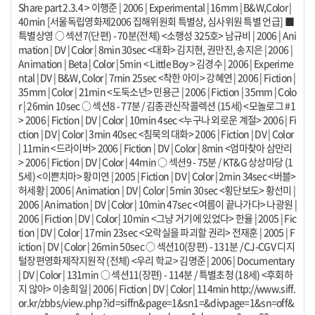
Share part 2.3.4 > 이행준 | 2006 | Experimental | 16mm | B&W,Color |
40min [서울독립영화제2006 집해위원회 특별상, 심사위원 특별 언급] ■
특별상영 ○ 섹션7(단편) - 70분(전체) <소행성 325호> 남규비 | 2006 | Ani
mation | DV | Color | 8min 30sec <대화> 김지현, 권만진, 송지은 | 2006 |
Animation | Beta | Color | 5min < Little Boy > 김경수 | 2006 | Experime
ntal | DV | B&W, Color | 7min 25sec <착한 아이> 강혜연 | 2006 | Fiction |
35mm | Color | 21min <도둑소년> 민용근 | 2006 | Fiction | 35mm | Colo
r | 26min 10sec ○ 섹션8 - 77분 / 김종관신작콜렉션 (15세) <모놀로그 #1
> 2006 | Fiction | DV | Color | 10min 4sec <누구나 외로운 계절> 2006 | Fi
ction | DV | Color | 3min 40sec <침묵의 대화> 2006 | Fiction | DV | Color
| 11min <드라이버> 2006 | Fiction | DV | Color | 8min <엄마찾아 삼만리
> 2006 | Fiction | DV | Color | 44min ○ 섹션9 - 75분 / KT&G 상상마당 (1
5세) <이쁜치마> 황미연 | 2005 | Fiction | DV | Color | 2min 34sec <버블>
허세황 | 2006 | Animation | DV | Color | 5min 30sec <횡단보도> 황선미 |
2006 | Animation | DV | Color | 10min 47sec <여름이 끝나가다> 나광원 |
2006 | Fiction | DV | Color | 10min <그냥 거기에 있었다> 한율 | 2005 | Fic
tion | DV | Color | 17min 23sec <오락실을 파괴할 권리> 전재훈 | 2005 | F
iction | DV | Color | 26min 50sec ○ 섹션10(장편) - 131분 / CJ-CGV 디지
털장편영화제작지원작 (전체) <우리 학교> 김명준 | 2006 | Documentary
| DV | Color | 131min ○ 섹션11(장편) - 114분 / 특별초청 (18세) <후회하
지 않아> 이송희일 | 2006 | Fiction | DV | Color | 114min http://www.siff.
or.kr/zbbs/view.php?id=siffn&page=1&sn1=&divpage=1&sn=off&