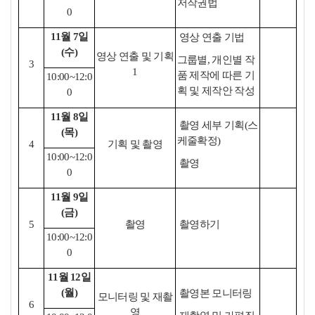
저작권법
0
11월 7일
영상 연출 기법
(수)
영상 연출 및 기획
그룹별, 개인별 작
3
1
품 제작에 따른 기
10:00~12:0
획 및 제작안 작성
0
11월 8일
촬영 세부 기획(스
(목)
케줄확정)
4
기획 및 촬영
10:00~12:0
촬영
0
11월 9일
(금)
5
촬영
촬영하기
10:00~12:0
0
11월 12일
(월)
촬영본 모니터링
모니터링 및 재촬
6
영