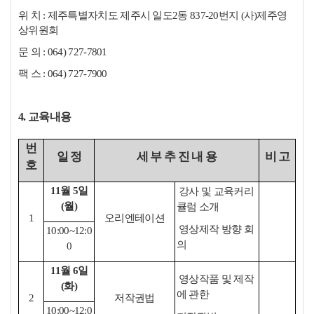
위 치 : 제주특별자치도 제주시 일도2동 837-20번지 (사)제주영
상위원회
문 의 : 064) 727-7801
팩 스 : 064) 727-7900
4. 교육내용
번
일 정
세 부 추 진 내 용
비 고
호
11월 5일
강사 및 교육커리
(월)
큘럼 소개
1
오리엔테이션
영상제작 방향 회
10:00~12:0
의
0
11월 6일
영상작품 및 제작
(화)
에 관한
2
저작권법
10:00~12:0