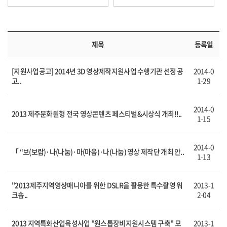
제목
등록일
[지원사업공고] 2014년 3D 영상제작지원사업 수행기관 선정 공
2014-0
고..
1-29
2014-0
2013 제주문화원형 전국 영상콘텐츠 페스티벌&시상식 개최!!..
1-15
2014-0
「 “보(보람)·나(나눔)·마(마음)·나(나눔) 영상 제작단 개최 안..
1-13
"2013제주지역영상매니아를 위한 DSLR을 활용한 특수촬영 워
2013-1
크숍..
2-04
2013 지역특화산업육성사업 "원스톱장비지원시스템 구축" 모
2013-1