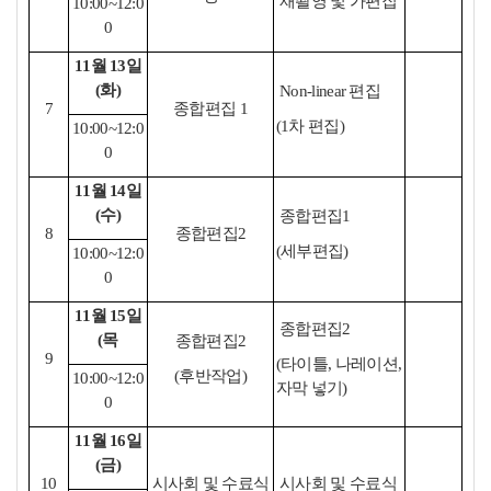
재촬영 및 가편집
10:00~12:0
0
11월 13일
(화)
Non-linear 편집
7
종합편집 1
(1차 편집)
10:00~12:0
0
11월 14일
(수)
종합편집1
8
종합편집2
(세부편집)
10:00~12:0
0
11월 15일
종합편집2
(목
종합편집2
9
(타이틀, 나레이션,
(후반작업)
10:00~12:0
자막 넣기)
0
11월 16일
(금)
10
시사회 및 수료식
시사회 및 수료식