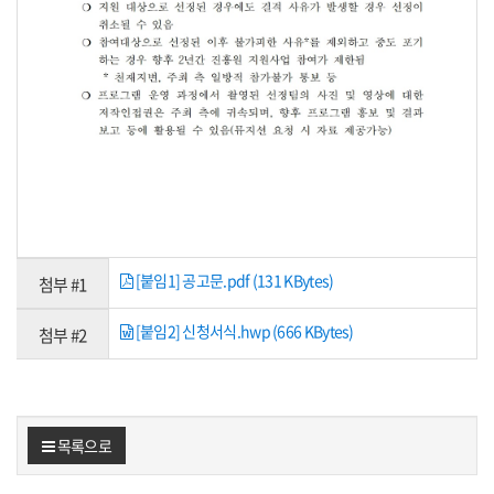
[붙임1] 공고문.pdf (131 KBytes)
첨부 #1
[붙임2] 신청서식.hwp (666 KBytes)
첨부 #2
목록으로