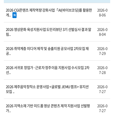
2026 CGI콘텐츠 제작역량 강화사업「AI(바이브코딩)를 활용한
2026-0
게..
8-06
N
2026 영상문화 육성지원사업 도민리뷰단 3기 선발심사 결과 알
2026-0
림..
8-04
2026 취약계층 미디어 제작 및 송출지원 공모사업 2차모집 재
2026-0
공..
7-29
2026 서귀포 창업가·근로자 정주이음 지원사업 수시모집 2차
2026-0
선..
7-28
2026 제주음악창작소 운영사업 <글로벌 JEMU 캠프> 뮤지션
2026-0
모집 ..
7-27
2026 지역소재 기반 미드폼 영상 콘텐츠 제작 지원사업 선발평
2026-0
가..
7-27