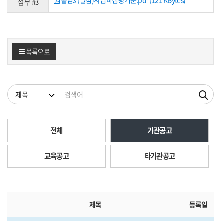
붙임3 (별첨)사업비집행기준.pdf (121 KBytes)
첨부 #3
목록으로
검색조건
검색어
전체
기관공고
교육공고
타기관공고
제목
등록일