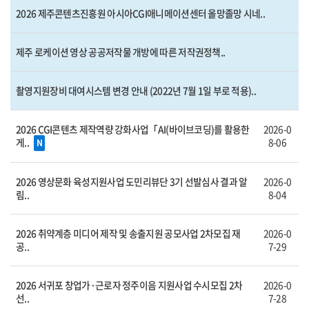
2026 제주콘텐츠진흥원 아시아CGI애니메이션센터 올망졸망 시네..
제주 로케이션 영상 공공저작물 개방에 따른 저작권정책..
촬영지원장비 대여시스템 변경 안내 (2022년 7월 1일 부로 적용)..
2026 CGI콘텐츠 제작역량 강화사업「AI(바이브코딩)를 활용한
2026-0
게..
8-06
N
2026 영상문화 육성지원사업 도민리뷰단 3기 선발심사 결과 알
2026-0
림..
8-04
2026 취약계층 미디어 제작 및 송출지원 공모사업 2차모집 재
2026-0
공..
7-29
2026 서귀포 창업가·근로자 정주이음 지원사업 수시모집 2차
2026-0
선..
7-28