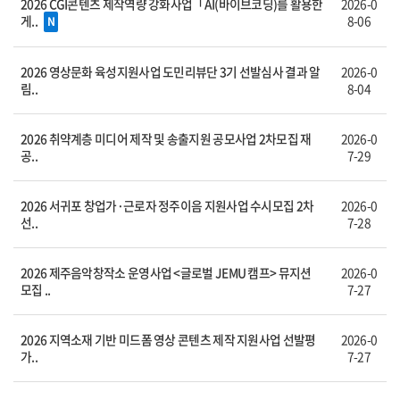
2026 CGI콘텐츠 제작역량 강화사업「AI(바이브코딩)를 활용한
2026-0
게..
8-06
N
2026 영상문화 육성지원사업 도민리뷰단 3기 선발심사 결과 알
2026-0
림..
8-04
2026 취약계층 미디어 제작 및 송출지원 공모사업 2차모집 재
2026-0
공..
7-29
2026 서귀포 창업가·근로자 정주이음 지원사업 수시모집 2차
2026-0
선..
7-28
2026 제주음악창작소 운영사업 <글로벌 JEMU 캠프> 뮤지션
2026-0
모집 ..
7-27
2026 지역소재 기반 미드폼 영상 콘텐츠 제작 지원사업 선발평
2026-0
가..
7-27