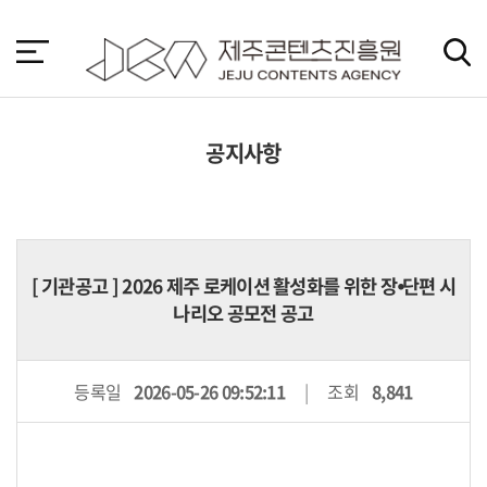
본
문
바
로
가
기
공지사항
[
기관공고
] 2026 제주 로케이션 활성화를 위한 장⦁단편 시
나리오 공모전 공고
등록일
2026-05-26 09:52:11
조회
8,841