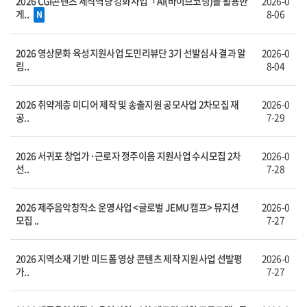
2026 CGI콘텐츠 제작역량 강화사업「AI(바이브코딩)를 활용한
2026-0
게..
8-06
N
2026 영상문화 육성지원사업 도민리뷰단 3기 선발심사 결과 알
2026-0
림..
8-04
2026 취약계층 미디어 제작 및 송출지원 공모사업 2차모집 재
2026-0
공..
7-29
2026 서귀포 창업가·근로자 정주이음 지원사업 수시모집 2차
2026-0
선..
7-28
2026 제주음악창작소 운영사업 <글로벌 JEMU 캠프> 뮤지션
2026-0
모집 ..
7-27
2026 지역소재 기반 미드폼 영상 콘텐츠 제작 지원사업 선발평
2026-0
가..
7-27