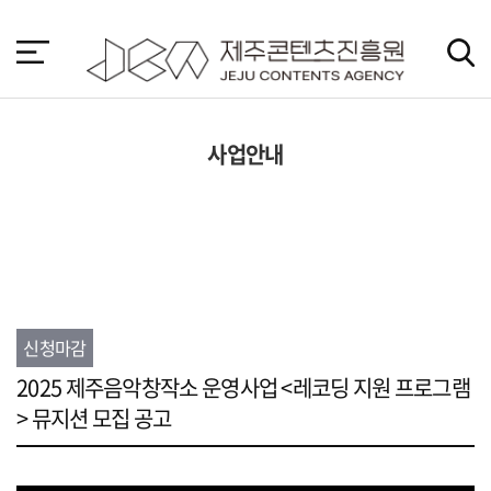
본
문
바
로
가
기
사업안내
신청마감
2025 제주음악창작소 운영사업 <레코딩 지원 프로그램
> 뮤지션 모집 공고