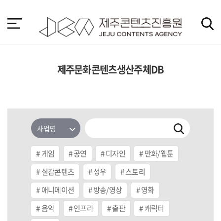
본
문
바
로
가
기
제주문화콘텐츠생산주체DB
게임
공연
디자인
만화/웹툰
실감콘텐츠
성우
스토리
애니메이션
방송/영상
영화
음악
인프라
출판
캐릭터