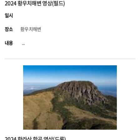
2024 황우치해변 영상(필드)
일시
장소
황우치해변
내용
...
2024 한라산 항공 영상(드론)