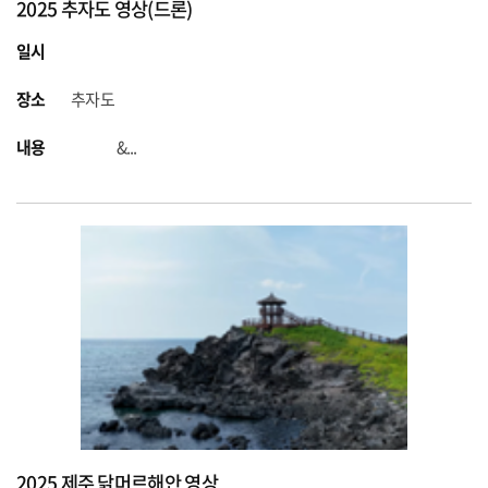
2025 추자도 영상(드론)
일시
장소
추자도
내용
&...
2025 제주 닭머르해안 영상