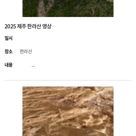
2025 제주 한라산 영상
일시
장소
한라산
내용
...