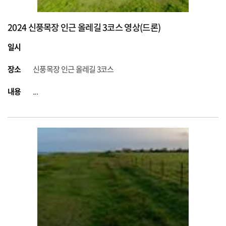
2024 신풍목장 인근 올레길 3코스 영상(드론)
일시
장소
신풍목장 인근 올레길 3코스
내용
...