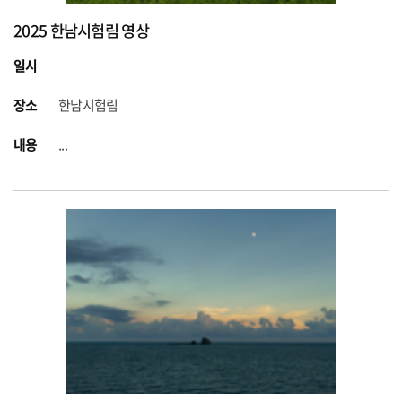
2025 한남시험림 영상
일시
장소
한남시험림
내용
...