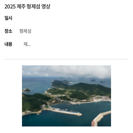
2025 제주 형제섬 영상
일시
장소
형제섬
내용
제...