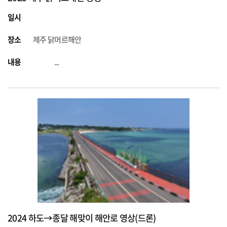
일시
장소
제주 닭머르해안
내용
...
2024 하도→종달 해맞이 해안로 영상(드론)