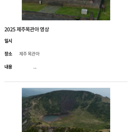
2025 제주목관아 영상
일시
장소
제주 목관아
내용
...