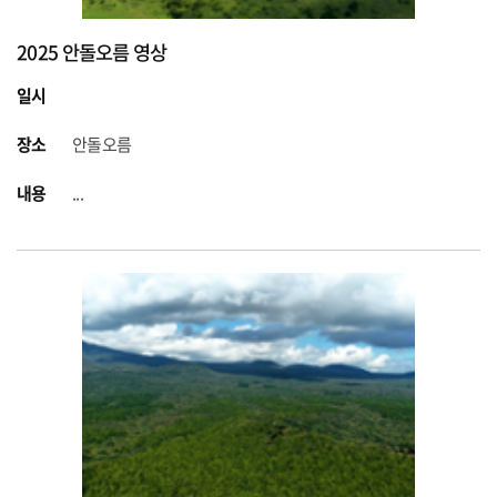
2025 안돌오름 영상
일시
장소
안돌오름
내용
...