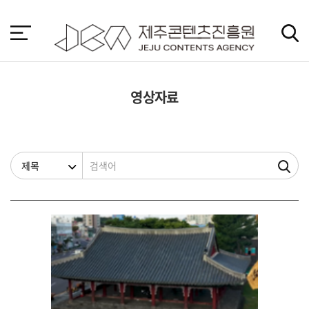
본
문
바
로
가
기
영상자료
검색조건
검색어