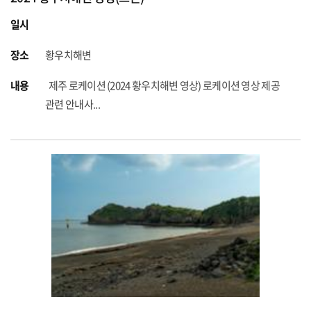
일시
장소
황우치해변
내용
제주 로케이션 (2024 황우치해변 영상) 로케이션 영상 제공
관련 안내사...