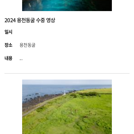
2024 용천동굴 수중 영상
일시
장소
용천동굴
내용
...