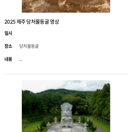
2025 제주 당처물동굴 영상
일시
장소
당처물동굴
내용
...