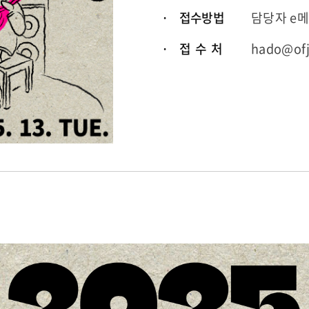
· 접수방법
담당자 e
· 접 수 처
hado@ofj