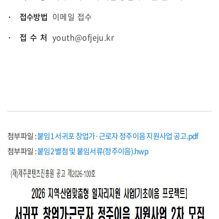
· 접수방법
이메일 접수
· 접 수 처
youth@ofjeju.kr
첨부파일 :
붙임1 서귀포 창업가·근로자 정주이음 지원사업 공고.pdf
첨부파일 :
붙임2 별첨 및 붙임서류(정주이음).hwp