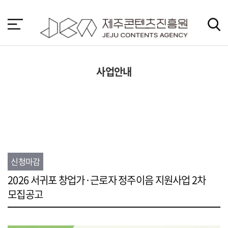
본
문
바
로
가
기
사업안내
신청마감
2026 서귀포 창업가·근로자 정주이음 지원사업 2차
모집공고