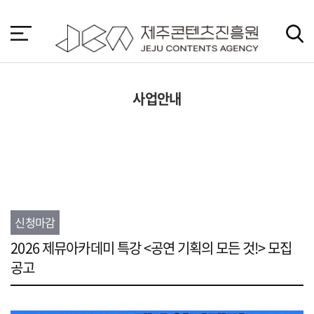
본
문
바
로
가
기
사업안내
신청마감
2026 제뮤아카데미 특강 <공연 기획의 모든 것!> 모집
공고