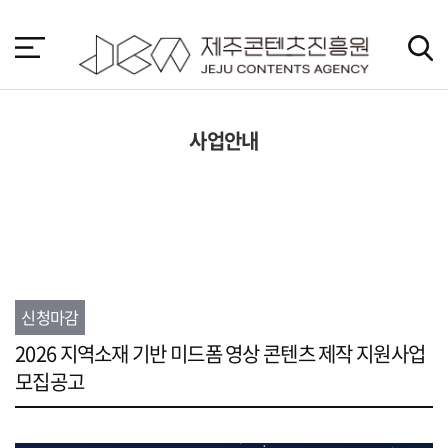
본
문
바
로
가
기
사업안내
신청마감
2026 지역소재 기반 미드폼 영상 콘텐츠 제작 지원사업
모집공고