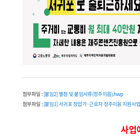
첨부파일 :
[붙임2] 별첨 및 붙임서류(정주이음).hwp
첨부파일 :
[붙임1] 서귀포 창업가·근로자 정주이음 지원사업 
사업예