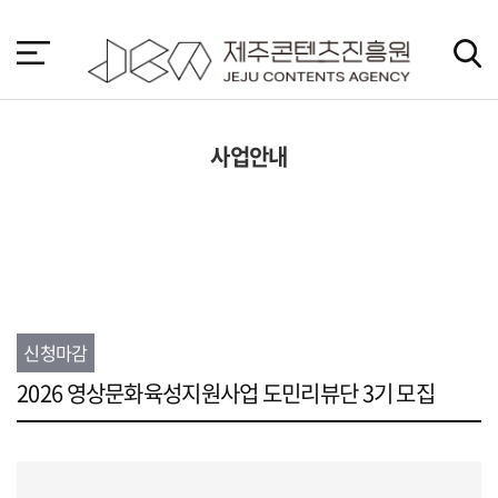
본
문
바
로
가
기
사업안내
신청마감
2026 영상문화육성지원사업 도민리뷰단 3기 모집