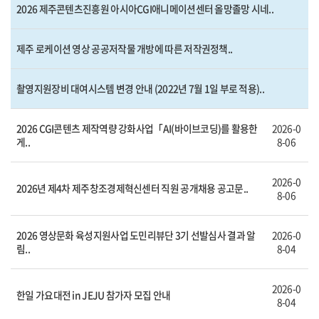
2026 제주콘텐츠진흥원 아시아CGI애니메이션센터 올망졸망 시네..
제주 로케이션 영상 공공저작물 개방에 따른 저작권정책..
촬영지원장비 대여시스템 변경 안내 (2022년 7월 1일 부로 적용)..
2026 CGI콘텐츠 제작역량 강화사업「AI(바이브코딩)를 활용한
2026-0
게..
8-06
2026-0
2026년 제4차 제주창조경제혁신센터 직원 공개채용 공고문..
8-06
2026 영상문화 육성지원사업 도민리뷰단 3기 선발심사 결과 알
2026-0
림..
8-04
2026-0
한일 가요대전 in JEJU 참가자 모집 안내
8-04