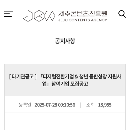
본
문
바
로
가
기
공지사항
[
타기관공고
] 「디지털전환기업 & 청년 동반성장 지원사
업」참여기업 모집공고
등록일
2025-07-28 09:10:56
조회
18,955