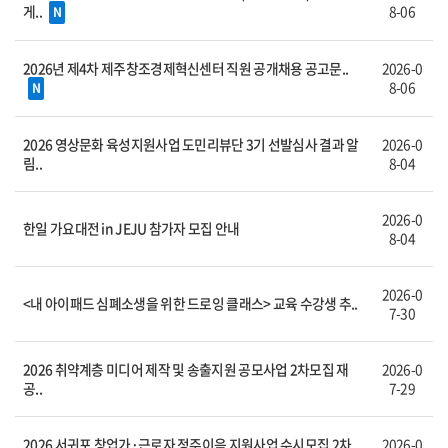
게..
8-06
N
2026년 제4차 제주창조경제혁신센터 직원 공개채용 공고문..
2026-0
8-06
N
2026 영상문화 육성지원사업 도민리뷰단 3기 선발심사 결과 알
2026-0
림..
8-04
2026-0
한일 가요대전 in JEJU 참가자 모집 안내
8-04
2026-0
<내 아이패드 심폐소생을 위한 드로잉 클래스> 교육 수강생 추..
7-30
2026 취약계층 미디어 제작 및 송출지원 공모사업 2차모집 재
2026-0
공..
7-29
2026 서귀포 창업가·근로자 정주이음 지원사업 수시모집 2차
2026-0