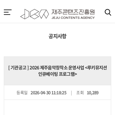
본
문
바
로
가
기
공지사항
[
기관공고
] 2026 제주음악창작소 운영사업 <루키뮤지션
인큐베이팅 프로그램>
등록일
2026-04-30 11:18:25
조회
10,289