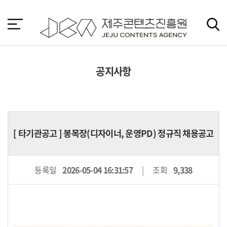
본
문
바
로
가
기
공지사항
[
타기관공고
] 봉목장(디자이너, 운영PD) 정규직 채용공고
등록일
2026-05-04 16:31:57
조회
9,338