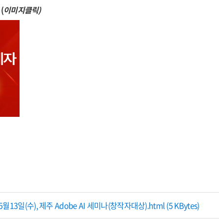
기
(
이미지클릭)
5월13일(수), 제주 Adobe AI 세미나(창작자대상).html (5 KBytes)