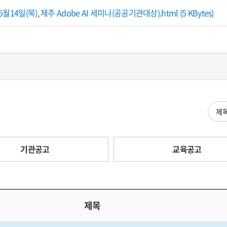
 5월14일(목), 제주 Adobe AI 세미나(공공기관대상).html (5 KBytes)
검색
기관공고
교육공고
제목