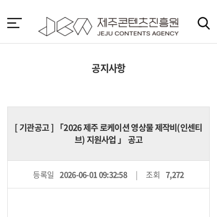
본
문
바
로
가
기
공지사항
[
기관공고
] 「2026 제주 로케이션 영상물 제작비(인센티
브) 지원사업 」 공고
등록일
2026-06-01 09:32:58
조회
7,272