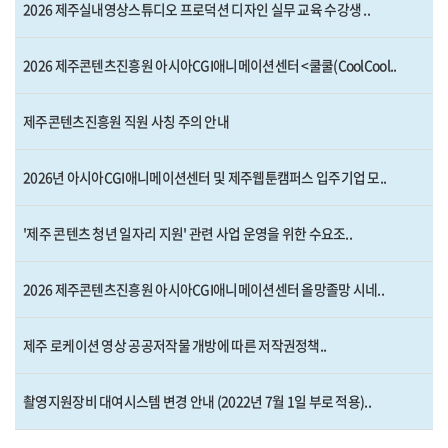
2026 제주실내영상스튜디오 프로덕션 디자인 실무 교육 수강생 ..
2026 제주콘텐츠진흥원 아시아CGI애니메이션센터 <쿨쿨(CoolCool..
제주콘텐츠진흥원 직원 사칭 주의 안내
2026년 아시아CGI애니메이션센터 및 제주웹툰캠퍼스 입주기업 모..
'제주 콘텐츠 청년 일자리 지원' 관련 사업 운영을 위한 수요조..
2026 제주콘텐츠진흥원 아시아CGI애니메이션센터 올망졸망 시네..
제주 로케이션 영상 공공저작물 개방에 따른 저작권정책..
촬영지원장비 대여시스템 변경 안내 (2022년 7월 1일 부로 적용)..