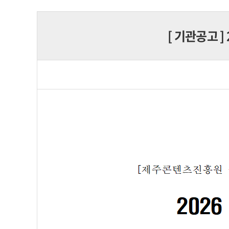
[
기관공고
]