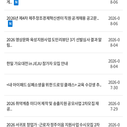
게..
8-06
N
2026년 제4차 제주창조경제혁신센터 직원 공개채용 공고문..
2026-0
8-06
N
2026 영상문화 육성지원사업 도민리뷰단 3기 선발심사 결과 알
2026-0
림..
8-04
2026-0
한일 가요대전 in JEJU 참가자 모집 안내
8-04
2026-0
<내 아이패드 심폐소생을 위한 드로잉 클래스> 교육 수강생 추..
7-30
2026 취약계층 미디어 제작 및 송출지원 공모사업 2차모집 재
2026-0
공..
7-29
2026 서귀포 창업가·근로자 정주이음 지원사업 수시모집 2차
2026-0