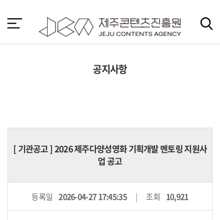
본
문
바
로
가
기
공지사항
[
기관공고
] 2026 제주다양성영화 기획개발 멘토링 지원사
업 공고
등록일
2026-04-27 17:45:35
조회
10,921