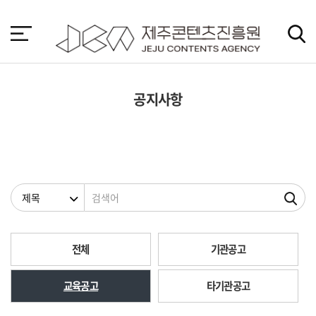
본
문
바
로
가
기
공지사항
검색조건
검색어
전체
기관공고
교육공고
타기관공고