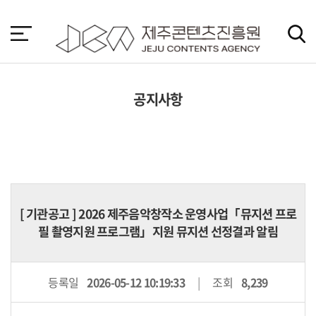
본
문
바
로
가
기
공지사항
[
기관공고
] 2026 제주음악창작소 운영사업「뮤지션 프로
필 촬영지원 프로그램」지원 뮤지션 선정결과 알림
등록일
2026-05-12 10:19:33
조회
8,239