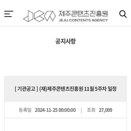
본
문
바
로
가
기
공지사항
[
기관공고
] (재)제주콘텐츠진흥원 11월 5주차 일정
등록일
2024-11-25 00:00:00
조회
27,009