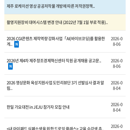
제주 로케이션 영상 공공저작물 개방에 따른 저작권정책..
촬영지원장비 대여시스템 변경 안내 (2022년 7월 1일 부로 적용)..
2026 CGI콘텐츠 제작역량 강화사업「AI(바이브코딩)를 활용한
2026-0
게..
8-06
N
2026년 제4차 제주창조경제혁신센터 직원 공개채용 공고문..
2026-0
8-06
N
2026 영상문화 육성지원사업 도민리뷰단 3기 선발심사 결과 알
2026-0
림..
8-04
2026-0
한일 가요대전 in JEJU 참가자 모집 안내
8-04
2026-0
<내 아이패드 심폐소생을 위한 드로잉 클래스> 교육 수강생 추..