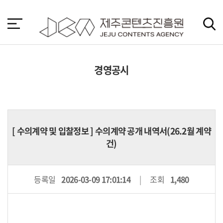
본
문
바
로
가
기
경영공시
[
수의계약 및 입찰정보
] 수의계약 공개 내역서(26.2월 계약
건)
등록일
2026-03-09 17:01:14
조회
1,480