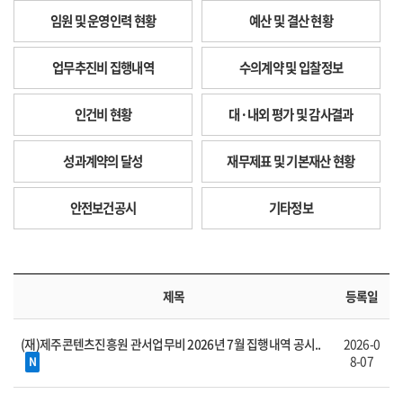
임원 및 운영인력 현황
예산 및 결산 현황
업무추진비 집행내역
수의계약 및 입찰정보
인건비 현황
대·내외 평가 및 감사결과
성과계약의 달성
재무제표 및 기본재산 현황
안전보건공시
기타정보
제목
등록일
(재)제주콘텐츠진흥원 관서업무비 2026년 7월 집행내역 공시..
2026-0
8-07
N