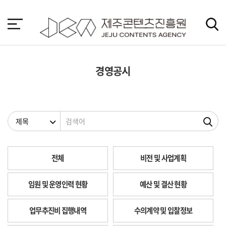
본
문
바
로
가
기
경영공시
검색조건
검색어
전체
비전 및 사업계획
임원 및 운영인력 현황
예산 및 결산 현황
업무추진비 집행내역
수의계약 및 입찰정보